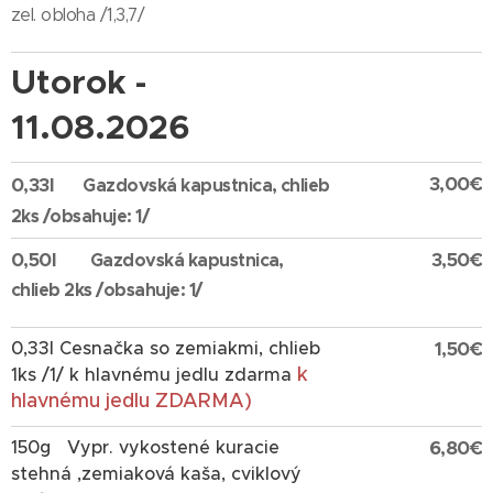
zel. obloha /1,3,7/
Utorok -
11.08.2026
3,00€
0,33l
Gazdovská kapustnica, chlieb
2ks /obsahuje: 1/
0,50l
3,50€
Gazdovská kapustnica,
chlieb 2ks /obsahuje: 1/
0,33l
Cesnačka so zemiakmi, chlieb
1,50€
k
1ks /1/ k hlavnému jedlu zdarma
hlavnému jedlu ZDARMA)
150g
Vypr. vykostené kuracie
6,80€
stehná ,zemiaková kaša, cviklový