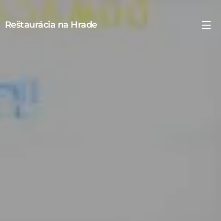
Reštaurácia na
Hrade