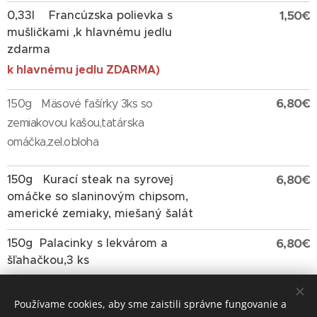
0,33l
Francúzska polievka s
1,50€
mušličkami ,k hlavnému jedlu
zdarma
k hlavnému jedlu ZDARMA)
6,80€
150g
Mäsové fašírky 3ks so
zemiakovou kašou,tatárska
omáčka,zel.obloha
150g
Kurací steak na syrovej
6,80€
omáčke so slaninovým chipsom,
americké zemiaky, miešaný šalát
150g
Palacinky s lekvárom a
6,80€
šľahačkou,3 ks
Štvrtok -
Používame cookies, aby sme zaistili správne fungovanie a