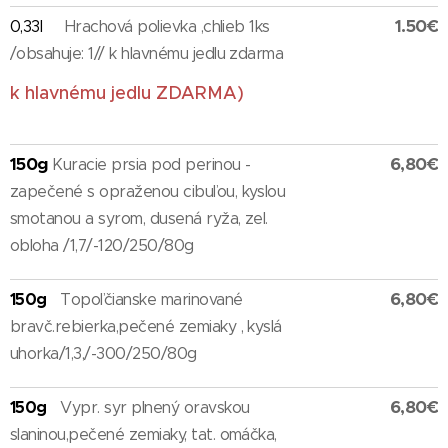
1.50€
0,33l
Hrachová polievka ,chlieb 1ks
/obsahuje: 1// k hlavnému jedlu zdarma
k hlavnému jedlu ZDARMA)
150g
6,80€
Kuracie prsia pod perinou -
zapečené s opraženou cibuľou, kyslou
smotanou a syrom, dusená ryža, zel.
obloha /1,7/-120/250/80g
6,80€
150g
Topoľčianske marinované
bravč.rebierka,pečené zemiaky , kyslá
uhorka/1,3,/-300/250/80g
6,80€
150g
Vypr. syr plnený oravskou
slaninou,pečené zemiaky, tat. omáčka,