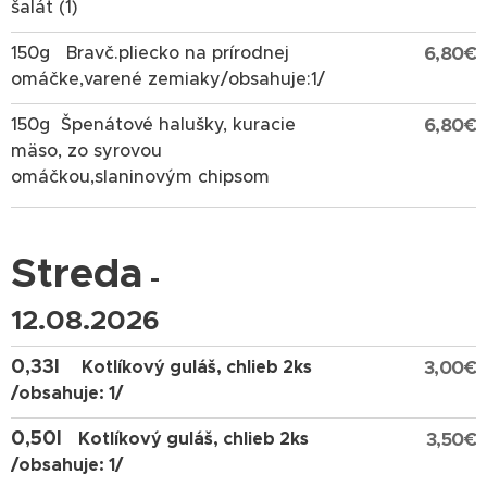
šalát (1)
150g
Bravč.pliecko na prírodnej
6,80€
omáčke,varené zemiaky/obsahuje:1/
150g
Špenátové halušky, kuracie
6,80€
mäso, zo syrovou
omáčkou,slaninovým chipsom
Streda
-
12.08.2026
0,33l
Kotlíkový guláš, chlieb 2ks
3,00€
/obsahuje: 1/
0,50l
Kotlíkový guláš, chlieb 2ks
3,50€
/obsahuje: 1/