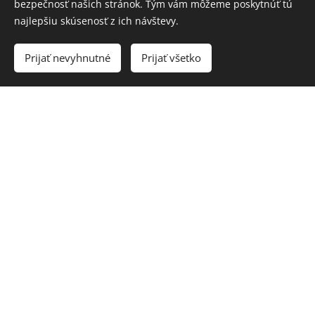
13.08.2026
bezpečnosť našich stránok. Tým vám môžeme poskytnúť tú
najlepšiu skúsenosť z ich návštevy.
0,33
Gazdovská kapustnica,
3,00€
chlieb 2ks /obsahuje: 1/
Prijať nevyhnutné
Prijať všetko
3,50€
0,50l
Gazdovská kapustnica, chlieb
2ks /obsahuje: 1/
0,33l
Topoľčianska kyslá
1,50€
zemiaková polievka, chlieb 1ks
/obsahuje: 1/k hlavnému jedlu
zdarma
k hlavnému jedlu ZDARMA)
150g
Pečené koleno, dusená kyslá
6,80€
kapusta, domácou parenou knedľou
150g
Brav.soté na hrášku,dusená
6,80€
ryža , kyslá uhorka